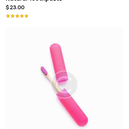
$
23.00
Rated
5.00
out of 5